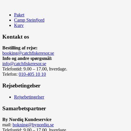
Paket
Camp Steinfjord
Kurv
Kontakt os
Bestilling af rejse:
booking@catchfiskeresor.se
Info og andre spørgsmål:
info@catchfiskeresor.se
Telefontid: 9.00 – 17.00, hverdage.
Telefon:
010-405 10 10
Rejsebetingelser
Rejsebetingelser
Samarbetspartner
By Nordiq Kundeservice
mail:
bokning@bynordiq.se
Telefontid: 9.00 – 17.00, hverdage.