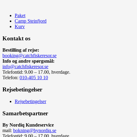
Paket
Camp Steinfjord
Kurv
Kontakt os
Bestilling af rejse:
booking@catchfiskeresor.se
Info og andre spørgsmål:
info@catchfiskeresor.se
Telefontid: 9.00 – 17.00, hverdage.
Telefon:
010-405 10 10
Rejsebetingelser
Rejsebetingelser
Samarbetspartner
By Nordiq Kundeservice
mail:
bokning@bynordiq.se
Telefontid: 9.00 – 17.00, hverdage.